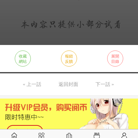
收藏
報錯
展開
網站
反饋
目錄
« 上一話
返回封面
下一話 »