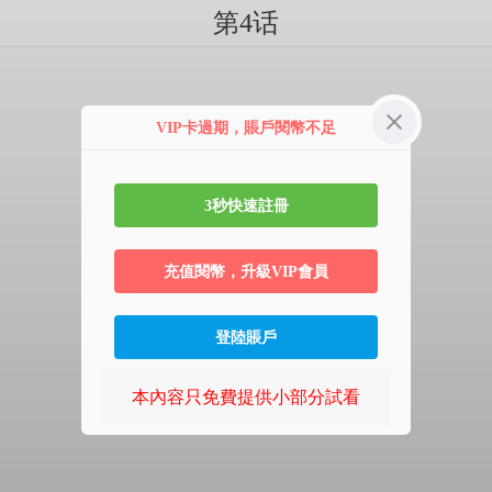
第4话
VIP卡過期，賬戶閱幣不足
3秒快速註冊
充值閱幣，升級VIP會員
登陸賬戶
本內容只免費提供小部分試看